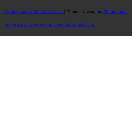
Proudly powered by WordPress
|
Theme: Newsup by
Themeansar
.
Home
Cultura
Deportes
Turismo
ULTIMAS NOTICIAS