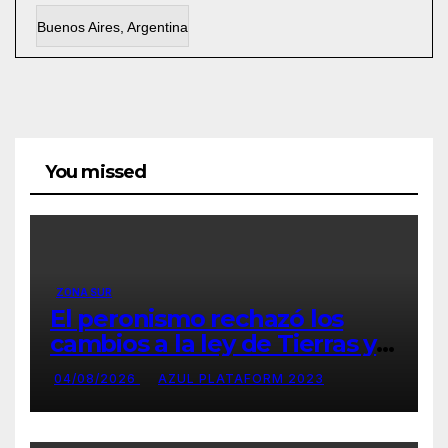
Buenos Aires, Argentina
You missed
ZONA SUR
El peronismo rechazó los
cambios a la ley de Tierras y
convocó a movilizarse el jueves
04/08/2026
AZUL PLATAFORM 2023
en contra del Gobierno