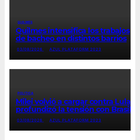
QUILMES
Quilmes intensifica los trabajos
de bacheo en distintos barrios
03/08/2026
AZUL PLATAFORM 2023
POLITICA
Milei volvió a cargar contra Lula y
profundizó la tensión con Brasil
03/08/2026
AZUL PLATAFORM 2023