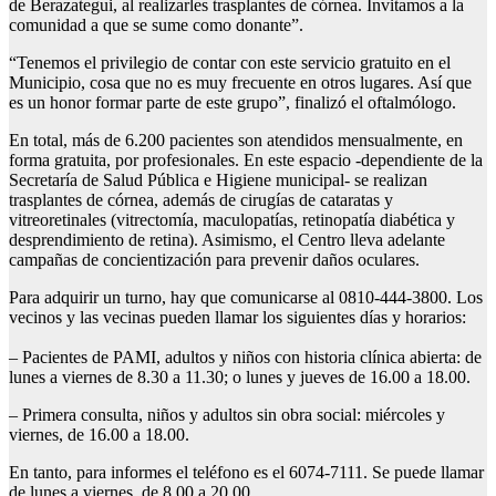
de Berazategui, al realizarles trasplantes de córnea. Invitamos a la
comunidad a que se sume como donante”.
“Tenemos el privilegio de contar con este servicio gratuito en el
Municipio, cosa que no es muy frecuente en otros lugares. Así que
es un honor formar parte de este grupo”, finalizó el oftalmólogo.
En total, más de 6.200 pacientes son atendidos mensualmente, en
forma gratuita, por profesionales. En este espacio -dependiente de la
Secretaría de Salud Pública e Higiene municipal- se realizan
trasplantes de córnea, además de cirugías de cataratas y
vitreoretinales (vitrectomía, maculopatías, retinopatía diabética y
desprendimiento de retina). Asimismo, el Centro lleva adelante
campañas de concientización para prevenir daños oculares.
Para adquirir un turno, hay que comunicarse al 0810-444-3800. Los
vecinos y las vecinas pueden llamar los siguientes días y horarios:
– Pacientes de PAMI, adultos y niños con historia clínica abierta: de
lunes a viernes de 8.30 a 11.30; o lunes y jueves de 16.00 a 18.00.
– Primera consulta, niños y adultos sin obra social: miércoles y
viernes, de 16.00 a 18.00.
En tanto, para informes el teléfono es el 6074-7111. Se puede llamar
de lunes a viernes, de 8.00 a 20.00.