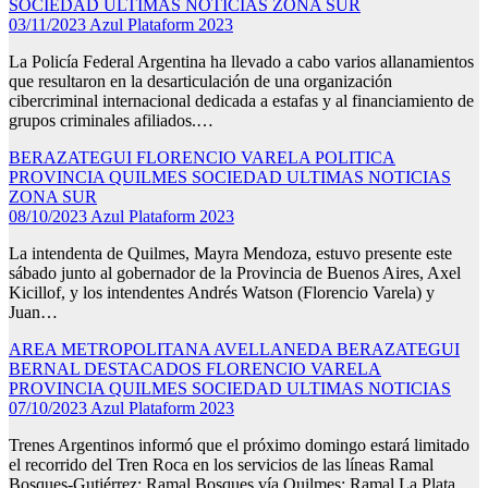
SOCIEDAD
ULTIMAS NOTICIAS
ZONA SUR
03/11/2023
Azul Plataform 2023
La Policía Federal Argentina ha llevado a cabo varios allanamientos
que resultaron en la desarticulación de una organización
cibercriminal internacional dedicada a estafas y al financiamiento de
grupos criminales afiliados.…
BERAZATEGUI
FLORENCIO VARELA
POLITICA
PROVINCIA
QUILMES
SOCIEDAD
ULTIMAS NOTICIAS
ZONA SUR
08/10/2023
Azul Plataform 2023
La intendenta de Quilmes, Mayra Mendoza, estuvo presente este
sábado junto al gobernador de la Provincia de Buenos Aires, Axel
Kicillof, y los intendentes Andrés Watson (Florencio Varela) y
Juan…
AREA METROPOLITANA
AVELLANEDA
BERAZATEGUI
BERNAL
DESTACADOS
FLORENCIO VARELA
PROVINCIA
QUILMES
SOCIEDAD
ULTIMAS NOTICIAS
07/10/2023
Azul Plataform 2023
Trenes Argentinos informó que el próximo domingo estará limitado
el recorrido del Tren Roca en los servicios de las líneas Ramal
Bosques-Gutiérrez; Ramal Bosques vía Quilmes; Ramal La Plata.