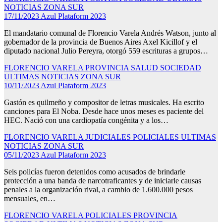
NOTICIAS
ZONA SUR
17/11/2023
Azul Plataform 2023
El mandatario comunal de Florencio Varela Andrés Watson, junto al
gobernador de la provincia de Buenos Aires Axel Kicillof y el
diputado nacional Julio Pereyra, otorgó 559 escrituras a grupos…
FLORENCIO VARELA
PROVINCIA
SALUD
SOCIEDAD
ULTIMAS NOTICIAS
ZONA SUR
10/11/2023
Azul Plataform 2023
Gastón es quilmeño y compositor de letras musicales. Ha escrito
canciones para El Noba. Desde hace unos meses es paciente del
HEC. Nació con una cardiopatía congénita y a los…
FLORENCIO VARELA
JUDICIALES
POLICIALES
ULTIMAS
NOTICIAS
ZONA SUR
05/11/2023
Azul Plataform 2023
Seis policías fueron detenidos como acusados de brindarle
protección a una banda de narcotraficantes y de iniciarle causas
penales a la organización rival, a cambio de 1.600.000 pesos
mensuales, en…
FLORENCIO VARELA
POLICIALES
PROVINCIA