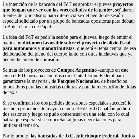
La intención de la bancada del FdT es aprobar el jueves
proyectos
que tengan que ver con las «necesidades de la gente»,
señalaron
fuentes del oficialismo para diferenciarse del pedido de sesión
especial solicitado por un grupo de bancadas opositoras para debatir
la Boleta Única de Papel.
La idea del FdT es pedir la sesión para el jueves, luego de emitir el
martes un
dictamen favorable sobre el proyecto de alivio fiscal
para autónomos y monotributistas
, que será el tema central de esa
deliberación del pleno del cuerpo junto con otras iniciativas que ya
tienen dictamen de comisión.
Se trata de los proyectos de
Compre Argentino
-aunque en este
tema el FdT buscaba acuerdos con el Interbloque Federal para
garantizarse la mayoría-, de
Parques Nacionales
, de beneficios
impositivos para las industrias culturas y para la renovación de flotas
de taxis.
Si se confirman los dos pedidos de sesiones especiales sucederá lo
mismo a principios de mayo, cuando el FdT y JxC habían pedido
dos sesiones y luego se pudo consensuar en una sola, con lo cual
habrá que esperar si se concretan algunas negociaciones para
unificar el temario.
Por lo pronto,
las bancadas de JxC, Interbloque Federal, Juntos