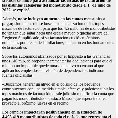
la Anses se utilice
para actualizar las escalas de facturación de
las distintas categorías del monotributo desde el 1° de julio de
2022, se explicó.
Además,
no se incluyen aumento en las cuotas mensuales a
pagar,
sino que «sólo se busca una actualización de los topes
máximos de facturación para que los 4,5 millones de monotributistas
no tengan que saltar hacia una escala mayor, o quedar afuera del
Régimen Simplificado, si su facturación creció en términos
nominales por efecto de la inflación», indicaron en los fundamentos
de la iniciativa.
Sobre los autónomos alcanzados por el Impuesto a las Ganancias -
unos 140 mil-, se propone incrementar las deducciones para que el
mínimo no imponible quede «más equitativo o cercano al que
aplican los empleados en relación de dependencia», indicaron
fuentes oficialistas.
«Buscamos generar un alivio en el bolsillo de los pequeños
contribuyentes con una medida simple, efectiva y práctica: subir los
topes máximos de facturación desde julio sin modificar la cuota que
pagan los monotributistas», destacó Massa, que espera tratar el
proyecto el próximo jueves en el recinto.
Los cambios
impactarán positivamente en la situación de
4.498.419 monotributistas de todo el país, lo que representa el