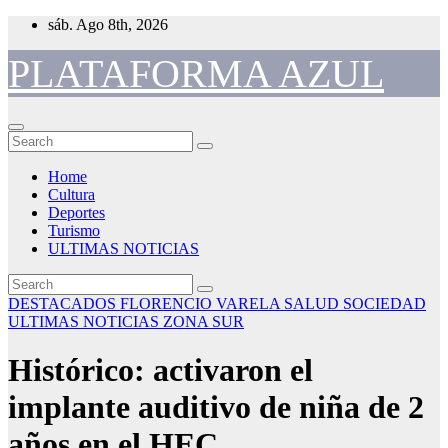
Skip
sáb. Ago 8th, 2026
to
content
PLATAFORMA AZUL
Home
Cultura
Deportes
Turismo
ULTIMAS NOTICIAS
DESTACADOS
FLORENCIO VARELA
SALUD
SOCIEDAD
ULTIMAS NOTICIAS
ZONA SUR
Histórico: activaron el
implante auditivo de niña de 2
años en el HEC