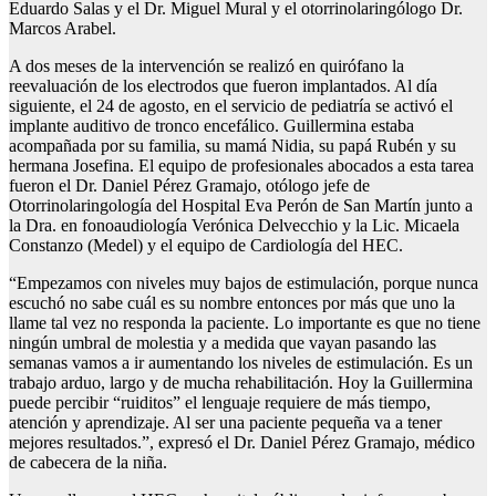
Eduardo Salas y el Dr. Miguel Mural y el otorrinolaringólogo Dr.
Marcos Arabel.
A dos meses de la intervención se realizó en quirófano la
reevaluación de los electrodos que fueron implantados. Al día
siguiente, el 24 de agosto, en el servicio de pediatría se activó el
implante auditivo de tronco encefálico. Guillermina estaba
acompañada por su familia, su mamá Nidia, su papá Rubén y su
hermana Josefina. El equipo de profesionales abocados a esta tarea
fueron el Dr. Daniel Pérez Gramajo, otólogo jefe de
Otorrinolaringología del Hospital Eva Perón de San Martín junto a
la Dra. en fonoaudiología Verónica Delvecchio y la Lic. Micaela
Constanzo (Medel) y el equipo de Cardiología del HEC.
“Empezamos con niveles muy bajos de estimulación, porque nunca
escuchó no sabe cuál es su nombre entonces por más que uno la
llame tal vez no responda la paciente. Lo importante es que no tiene
ningún umbral de molestia y a medida que vayan pasando las
semanas vamos a ir aumentando los niveles de estimulación. Es un
trabajo arduo, largo y de mucha rehabilitación. Hoy la Guillermina
puede percibir “ruiditos” el lenguaje requiere de más tiempo,
atención y aprendizaje. Al ser una paciente pequeña va a tener
mejores resultados.”, expresó el Dr. Daniel Pérez Gramajo, médico
de cabecera de la niña.