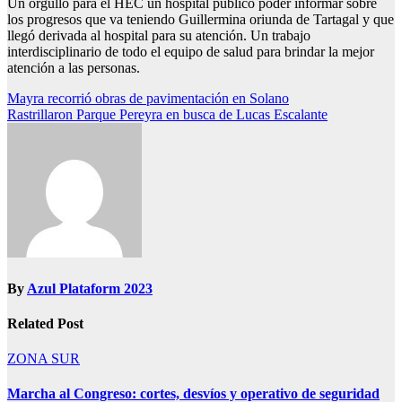
Un orgullo para el HEC un hospital público poder informar sobre
los progresos que va teniendo Guillermina oriunda de Tartagal y que
llegó derivada al hospital para su atención. Un trabajo
interdisciplinario de todo el equipo de salud para brindar la mejor
atención a las personas.
Navegación
Mayra recorrió obras de pavimentación en Solano
Rastrillaron Parque Pereyra en busca de Lucas Escalante
de
entradas
By
Azul Plataform 2023
Related Post
ZONA SUR
Marcha al Congreso: cortes, desvíos y operativo de seguridad