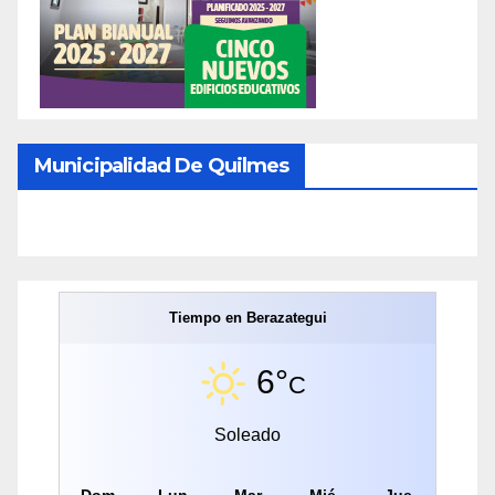
Municipalidad De Quilmes
Tiempo en Berazategui
6°
C
Soleado
Dom
Lun
Mar
Mié
Jue