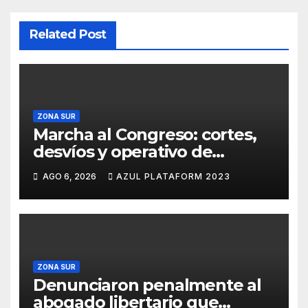
Related Post
ZONA SUR
Marcha al Congreso: cortes,
desvíos y operativo de
seguridad por la protesta
AGO 6, 2026
AZUL PLATAFORM 2023
contra la reforma de la Ley de
Tierras
ZONA SUR
Denunciaron penalmente al
abogado libertario que