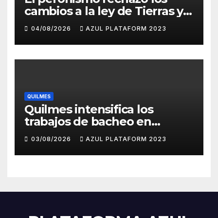
cambios a la ley de Tierras y
convocó a movilizarse el
04/08/2026
AZUL PLATAFORM 2023
jueves en contra del
Gobierno
QUILMES
Quilmes intensifica los
trabajos de bacheo en
distintos barrios
03/08/2026
AZUL PLATAFORM 2023