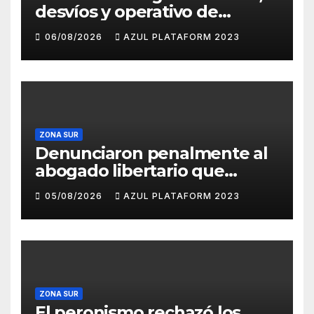
desvíos y operativo de
seguridad por la protesta
06/08/2026
AZUL PLATAFORM 2023
contra la reforma de la Ley
de Tierras
ZONA SUR
Denunciaron penalmente al
abogado libertario que
propuso tirar napalm sobre
05/08/2026
AZUL PLATAFORM 2023
el Gran Buenos Aires
ZONA SUR
El peronismo rechazó los