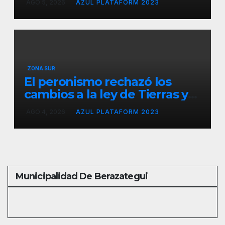
AGO 5, 2026
AZUL PLATAFORM 2023
Gran Buenos Aires
ZONA SUR
El peronismo rechazó los
cambios a la ley de Tierras y
convocó a movilizarse el
AGO 4, 2026
AZUL PLATAFORM 2023
jueves en contra del Gobierno
Municipalidad De Berazategui