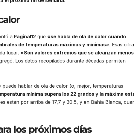
ta el próximo fin de semana
.
calor
ontó a
PáginaI12
que
«se habla de ola de calor cuando
umbrales de temperaturas máximas y mínimas»
. Esas cifr
ada lugar.
«Son valores extremos que se alcanzan menos
agregó. Los datos recopilados durante décadas permiten
e puede hablar de ola de calor (o, mejor, temperaturas
temperatura mínima supera los 22 grados y la máxima est
ores están por arriba de 17,7 y 30,5, y en Bahía Blanca, cu
ara los próximos días