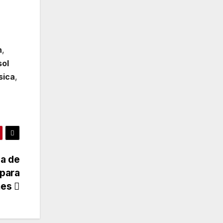
n
,
sol
ísica
,
da de
 para
mes