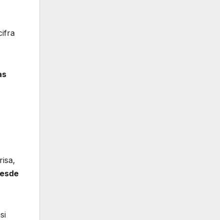
ifra
as
risa,
desde
si