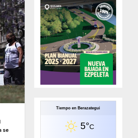
Tiempo en Berazategui
l
5°
C
a se