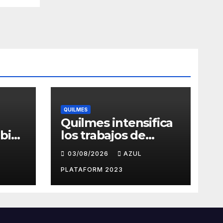
QUILMES
Quilmes intensifica
bios
los trabajos de
as y
bacheo en distintos
03/08/2026
AZUL
barrios
ueves
PLATAFORM 2023