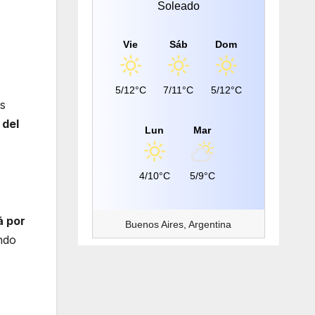
Soleado
Vie
Sáb
Dom
5/12°C
7/11°C
5/12°C
as
 del
Lun
Mar
4/10°C
5/9°C
á por
Buenos Aires, Argentina
ando