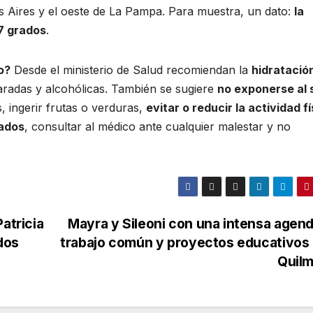
s Aires y el oeste de La Pampa. Para muestra, un dato:
la
7 grados
.
o?
Desde el ministerio de Salud recomiendan la
hidratació
aradas y alcohólicas. También se sugiere
no exponerse al 
, ingerir frutas o verduras,
evitar o reducir la actividad f
nados
, consultar al médico ante cualquier malestar y no
atricia
Mayra y Sileoni con una intensa agen
dos
trabajo común y proyectos educativos
Quil