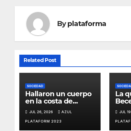
By
plataforma
Related Post
SOCIEDAD
SOCIED
Hallaron un cuerpo
La q
en la costa de
Bece
Magdalena: sería el
Himn
JUL 26, 2026
AZUL
JUL 19
quinto pescador
Arge
desaparecido en
PLATAFORM 2023
PLATAF
Hudson