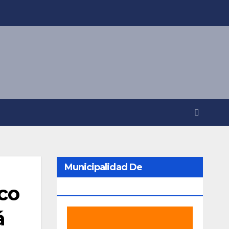
Municipalidad De
ico
Berazategui
á