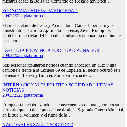
mientras desde la Bolsa de Comercio de Rosario advierten…
ECONOMIA
PROVINCIA
SOCIEDAD
20/03/2022
plataforma
El subsecretario de Pesca y Acuicultura, Carlos Liberman, y el
ministro de Desarrollo Agrario bonaerense, Javier Rodríguez,
participaron en Mar del Plata del bautismo y la botadura del buque
pesquero…
EZPELETA
PROVINCIA
SOCIEDAD
ZONA SUR
20/03/2022
plataforma
Seis personas resultaron heridas cuando chocaron un auto y una
camioneta frente a la Escuela 69 de Ezpeleta.El hecho ocurrió esta
mañana en Larrea y Bolivia. Por la violencia del…
INTERNACIONALES
POLITICA
SOCIEDAD
ULTIMAS
NOTICIAS
20/03/2022
plataforma
Europa está metabolizando las consecuencias de una guerra en su
territorio que no tiene precedente desde la Segunda Guerra Mundial,
en la que el volumen y el ritmo de la…
NACIONALES
SALUD
SOCIEDAD