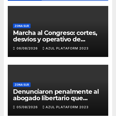
ZONA SUR
Marcha al Congreso: cortes,
desvíos y operativo de
seguridad por la protesta
06/08/2026
AZUL PLATAFORM 2023
contra la reforma de la Ley
de Tierras
ZONA SUR
Denunciaron penalmente al
abogado libertario que
propuso tirar napalm sobre
05/08/2026
AZUL PLATAFORM 2023
el Gran Buenos Aires