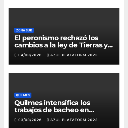
ZONA SUR
El peronismo rechazó los
cambios a la ley de Tierras y
convocó a movilizarse el
04/08/2026
AZUL PLATAFORM 2023
jueves en contra del
Gobierno
QUILMES
Quilmes intensifica los
trabajos de bacheo en
distintos barrios
03/08/2026
AZUL PLATAFORM 2023