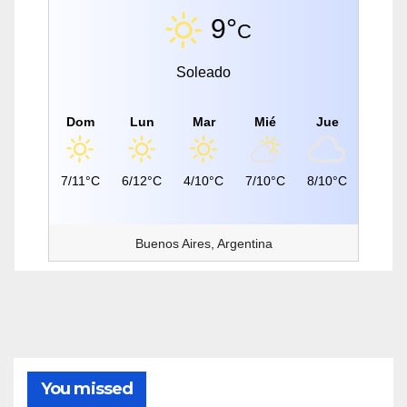
9°
C
Soleado
Dom
Lun
Mar
Mié
Jue
7/11°C
6/12°C
4/10°C
7/10°C
8/10°C
Buenos Aires, Argentina
You missed