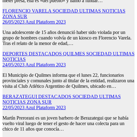
meter presa, ella es «del pueblo» y llamó a fundar…
FLORENCIO VARELA
SOCIEDAD
ULTIMAS NOTICIAS
ZONA SUR
26/05/2023
Azul Plataform 2023
Una adolescente de 15 años denunció haber sido violada por un
grupo de hombres cuando volvía de un kiosco en Florencio Varela.
Tras el relato de la menor de edad,…
DEPORTES
DESTACADOS
QUILMES
SOCIEDAD
ULTIMAS
NOTICIAS
24/05/2023
Azul Plataform 2023
El Municipio de Quilmes informa que el lunes 22, funcionarios
provinciales y comunales junto al titular de la entidad, realizaron una
visita al Club Atlético Argentino de Quilmes, ubicado en…
BERAZATEGUI
DESTACADOS
SOCIEDAD
ULTIMAS
NOTICIAS
ZONA SUR
22/05/2023
Azul Plataform 2023
Martín Prerorani es un joven barbero de Berazategui que se había
vuelto viral luego de tener el gesto de hacer una colecta para un
chico de 11 años que conocía…