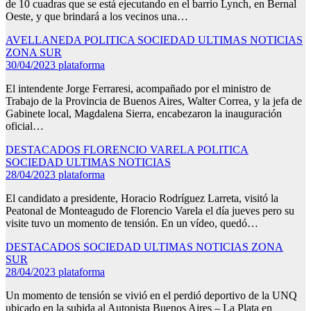
de 10 cuadras que se está ejecutando en el barrio Lynch, en Bernal
Oeste, y que brindará a los vecinos una…
AVELLANEDA
POLITICA
SOCIEDAD
ULTIMAS NOTICIAS
ZONA SUR
30/04/2023
plataforma
El intendente Jorge Ferraresi, acompañado por el ministro de
Trabajo de la Provincia de Buenos Aires, Walter Correa, y la jefa de
Gabinete local, Magdalena Sierra, encabezaron la inauguración
oficial…
DESTACADOS
FLORENCIO VARELA
POLITICA
SOCIEDAD
ULTIMAS NOTICIAS
28/04/2023
plataforma
El candidato a presidente, Horacio Rodríguez Larreta, visitó la
Peatonal de Monteagudo de Florencio Varela el día jueves pero su
visite tuvo un momento de tensión. En un vídeo, quedó…
DESTACADOS
SOCIEDAD
ULTIMAS NOTICIAS
ZONA
SUR
28/04/2023
plataforma
Un momento de tensión se vivió en el perdió deportivo de la UNQ
ubicado en la subida al Autopista Buenos Aires – La Plata en