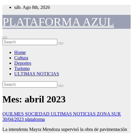
Skip
sáb. Ago 8th, 2026
to
content
PLATAFORMA AZUL
Home
Cultura
Deportes
Turismo
ULTIMAS NOTICIAS
Mes:
abril 2023
QUILMES
SOCIEDAD
ULTIMAS NOTICIAS
ZONA SUR
30/04/2023
plataforma
La intendenta Mayra Mendoza supervisó la obra de pavimentación