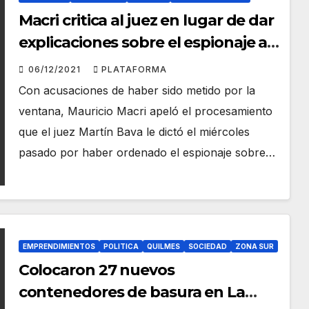
Macri critica al juez en lugar de dar
explicaciones sobre el espionaje a
familiares de tripulantes del ARA
06/12/2021
PLATAFORMA
San Juan
Con acusaciones de haber sido metido por la
ventana, Mauricio Macri apeló el procesamiento
que el juez Martín Bava le dictó el miércoles
pasado por haber ordenado el espionaje sobre…
EMPRENDIMIENTOS
POLITICA
QUILMES
SOCIEDAD
ZONA SUR
Colocaron 27 nuevos
contenedores de basura en La