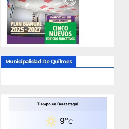
Municipalidad De Quilmes
Tiempo en Berazategui
9°
C